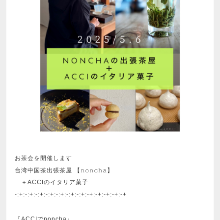
お茶会を開催します
台湾中国茶出張茶屋 【𝚗𝚘𝚗𝚌𝚑𝚊】
＋ACCIのイタリア菓子
-:+:-:+:-:+:-:+:-:+:-:+:-:+:-+:-+:-+:-+:-+
『ACCIでnoncha』