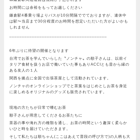
お時間には余裕をもってお越しください
鎌倉駅4番乗り場よりバスが10分間隔ででておりますが、連休中
は駅〜当店まで30分程度のお時間を想定いただいた方がよいかも
しれません
_______________________________________
6年ぶりに待望の開催となります
台湾でお茶を学んでいらした〝ノンチャ〟の順子さんは、以前イ
タリア食材を扱うお店で働いていた事もありACCIとも昔から縁の
ある友人の１人
関西を拠点に全国で出張茶屋として活動されています。
ノンチャのオンラインショップでと茶葉をはじめとしお茶を身近
に楽しめるオリジナルのグッズも販売されています。
現地の方たちが日常で嗜むお茶
順子さんが用意してくださるお茶たちに
茶器の事や淹れ方の種類を通し、お茶の時間という趣深く柔らか
いひと時を届けていただきます。
そして私たちは順ちゃん(ここはあえて普段の呼び方で)の人柄も大