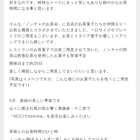
好きなのです。軽快なトークにきっと笑いもありな穏やかなお茶
時間になる事と思います。
そんな「ノンチャのお茶会」に当店のお茶菓子たちが仲間入り！
以前も幾度とコラボさせていただきました。一口サイズやプレー
トでのご用意もございます。お茶とイタリア菓子が優しくペアリ
ングできたら嬉しいです。
レストランのお茶菓子で以前ご用意させて頂いた、ノンチャの阿
里山密香紅茶を使用したお菓子も登場予定
開催日まで約20日
楽しく構想しながらご用意してまいりたいと思います。
(写真はイメージですが、こんな感じのお菓子たちを色々とご用意
予定です♪)
5月 新緑の美しい季節です
山々に囲まれ鳥の歌が響く奥鎌倉・十二所で
『ACCIでnoncha』を是非お楽しみください
皆様とのお茶時間のひと時
ノンチャ/順子さんと共に楽しみにお待ちしております。