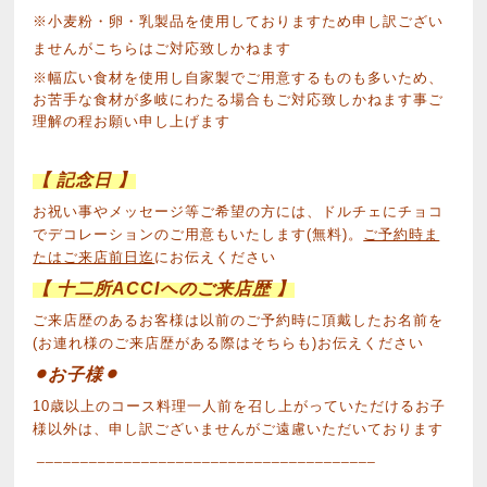
※小麦粉・卵・乳製品を使用しておりますため申し訳ござい
ませんがこちらはご対応致しかねます
※幅広い食材を使用し自家製でご用意するものも多いため、
お苦手な食材が多岐にわたる場合もご対応致しかねます事ご
理解の程お願い申し上げます
【 記念日 】
お祝い事やメッセージ等ご希望の方には、ドルチェにチョコ
でデコレーションのご用意もいたします(無料)。
ご予約時ま
たはご来店前日迄
にお伝えください
【 十二所ACCIへのご来店歴 】
ご来店歴のあるお客様は以前のご予約時に頂戴したお名前を
(お連れ様のご来店歴がある際はそちらも)お伝えください
⚫︎お子様⚫︎
10歳以上のコース料理一人前を召し上がっていただけるお子
様以外は、申し訳ございませんがご遠慮いただいております
_______________________________________