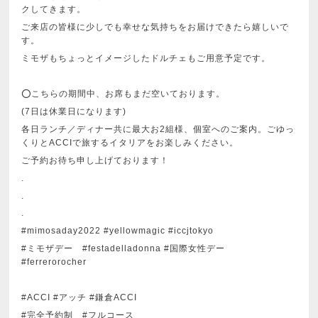
クしてきます。
ご来店の皆様に少しでも幸せな気持ちをお届けできたら嬉しいで
す。
ミモザもちょっとイメージしたドルチェもご用意予定です。
⭕️こちらの期間中、お席もまだ空いております。
(7日は休業日になります)
各日ランチ／ディナー共に最大お2組様、個室へのご案内。ごゆっ
くりとACCIで旅するイタリアをお楽しみください。
ご予約お待ち申し上げております！
.
.
.
#mimosaday2022 #yellowmagic #iccjtokyo
#ミモザデー #festadelladonna #国際女性デー
#ferrerorocher
#ACCI #アッチ #鎌倉ACCI
#完全予約制 #フルコース