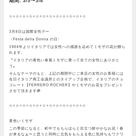
期間: 3/5〜3/8
✩✧✩✧✩✧✩✧✩✧✩✧✩✧✩✧✩✧✩✧✩✧✩
3月8日は国際女性デー
〈Festa della Donna の日〉
1964年よりイタリアでは女性への感謝を込めてミモザの花が贈ら
れます。
〝イタリアの黄色い春風ミモザに乗って全ての女性にありがと
う〟
そんなテーマのもと、上記の期間中にご来店の女性のお客様には
在日イタリア商工会議所とのタイアップ企画で、イタリアのチョ
コレート【FERRERO ROCHER】やミモザのお花をプレゼント
させて頂きます🎁
✩✧✩✧✩✧✩✧✩✧✩✧✩✧✩✧✩✧✩✧✩✧✩
黄色いミモザ
この季節になると、町中でもちらほらと目立つ鮮やかなお花！春
が来るなぁ〜と思うと同時に元気をもらえる色に気持ちもワクワ