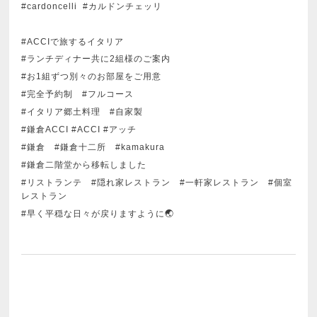
#cardoncelli #カルドンチェッリ
#ACCIで旅するイタリア
#ランチディナー共に2組様のご案内
#お1組ずつ別々のお部屋をご用意
#完全予約制 #フルコース
#イタリア郷土料理 #自家製
#鎌倉ACCI #ACCI #アッチ
#鎌倉 #鎌倉十二所 #kamakura
#鎌倉二階堂から移転しました
#リストランテ #隠れ家レストラン #一軒家レストラン #個室
レストラン
#早く平穏な日々が戻りますように🌏