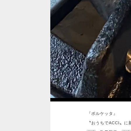
『ポルケッタ』
〝おうちでACCI〟