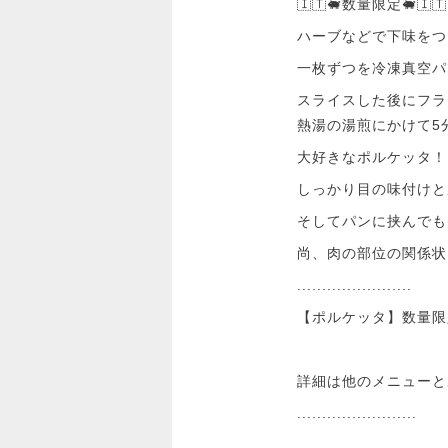
🇮🇹🐖数量限定🐖🇮🇹
ハーブなどで下味をつ
一枚ずつを冷凍真空パ
スライスした後にフラ
熱湯の湯煎にかけて5
大好きなポルケッタ！
しっかり目の味付けと
そしてパンに挟んでも
尚、肉の部位の関係状
.......................
【ポルケッタ】数量限定 
詳細は他のメニューと
........................
.