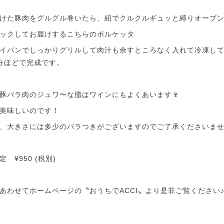
けた豚肉をグルグル巻いたら、紐でクルクルギュッと縛りオーブ
ックしてお届けするこちらのポルケッタ
イパンでしっかりグリルして肉汁も余すところなく入れて冷凍し
分ほどで完成です。
豚バラ肉のジュワ〜な脂はワインにもよくあいます🍷
美味しいのです！
、大きさには多少のバラつきがございますのでご了承くださいま
¥950 (税別)
あわせてホームページの〝おうちでACCI〟より是非ご覧ください